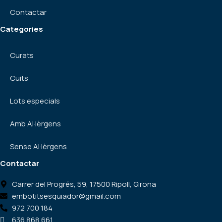
Contactar
Categories
Curats
Cuits
Lots especials
Amb Al·lèrgens
Sense Al·lèrgens
Contactar
Carrer del Progrés, 59, 17500 Ripoll, Girona
embotitsesquiador@gmail.com
972 700 184
636 868 661