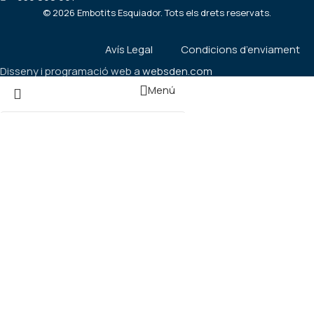
©
2026
Embotits Esquiador. Tots els drets reservats.
Avís Legal
Condicions d’enviament
Disseny i programació web a
websden.com
Menú
Filtres
Cistella
Seleccioneu la categoria