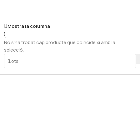
mètodes i les pràctiques dels nostres predecessors.
Mostra la columna
No s'ha trobat cap producte que coincideixi amb la
selecció.