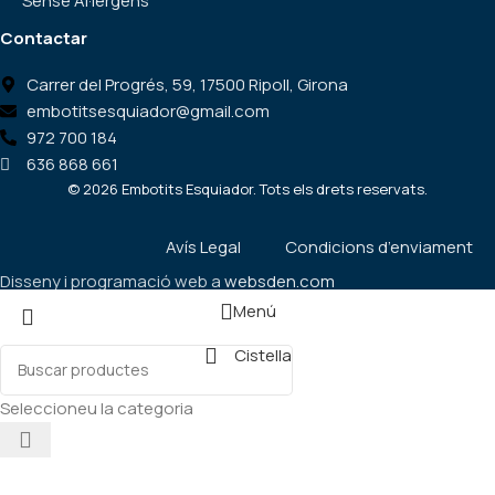
Sense Al·lèrgens
Contactar
Carrer del Progrés, 59, 17500 Ripoll, Girona
embotitsesquiador@gmail.com
972 700 184
636 868 661
©
2026
Embotits Esquiador. Tots els drets reservats.
Avís Legal
Condicions d’enviament
Disseny i programació web a
websden.com
Menú
Cistella
Seleccioneu la categoria