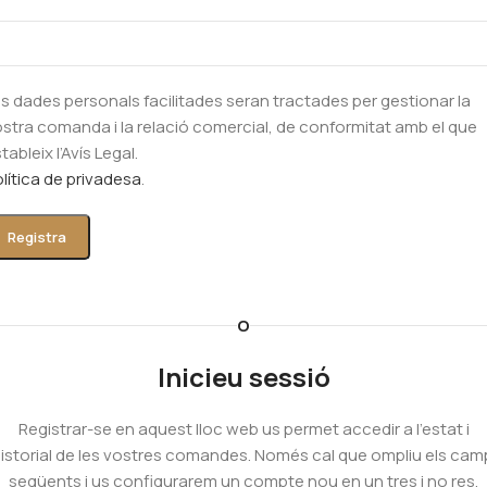
s dades personals facilitades seran tractades per gestionar la
stra comanda i la relació comercial, de conformitat amb el que
tableix l’Avís Legal.
lítica de privadesa
.
Registra
O
Inicieu sessió
Registrar-se en aquest lloc web us permet accedir a l’estat i
’historial de les vostres comandes. Només cal que ompliu els cam
següents i us configurarem un compte nou en un tres i no res.