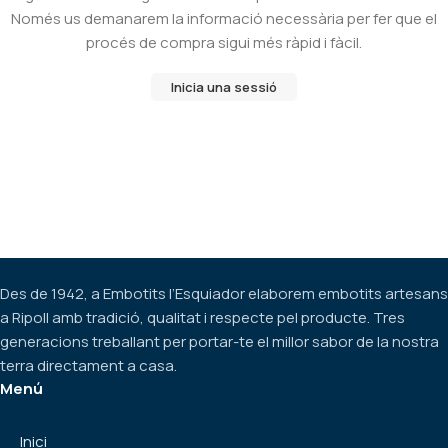
Només us demanarem la informació necessària per fer que el
procés de compra sigui més ràpid i fàcil.
Inicia una sessió
Des de 1942, a Embotits l’Esquiador elaborem embotits artesans
a Ripoll amb tradició, qualitat i respecte pel producte. Tres
generacions treballant per portar-te el millor sabor de la nostra
terra directament a casa.
Menú
Inici