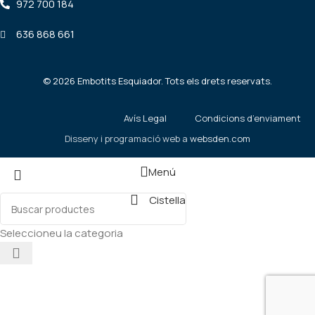
972 700 184
636 868 661
©
2026
Embotits Esquiador. Tots els drets reservats.
Avís Legal
Condicions d’enviament
Disseny i programació web a
websden.com
Menú
Cistella
Seleccioneu la categoria