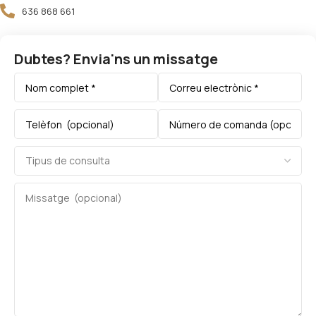
636 868 661
Dubtes? Envia'ns un missatge