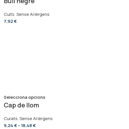
Bull negre
Cuits
,
Sense Al·lèrgens
7,92
€
Selecciona opcions
Cap de llom
Curats
,
Sense Al·lèrgens
9,24
€
–
18,48
€