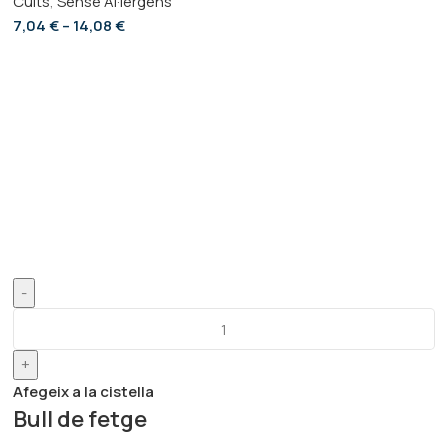
Cuits
,
Sense Al·lèrgens
7,04
€
–
14,08
€
-
+
Afegeix a la cistella
Bull de fetge