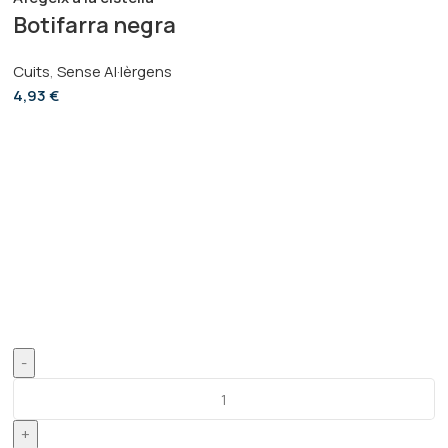
Botifarra negra
Cuits
,
Sense Al·lèrgens
4,93
€
-
+