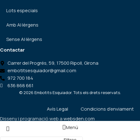
Lots especials
Amb Al·lèrgens
Sense Al·lèrgens
Contactar
Carrer del Progrés, 59, 17500 Ripoll, Girona
embotitsesquiador@gmail.com
972 700 184
636 868 661
©
2026
Embotits Esquiador. Tots els drets reservats.
Avís Legal
Condicions d’enviament
Disseny i programació web a
websden.com
Menú
Filtres