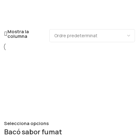
Treballem de forma tradicional, amb el màxim respecte pels
mètodes i les pràctiques dels nostres predecessors.
Mostra la
columna
Selecciona opcions
Bacó sabor fumat