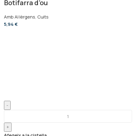
Botifarra d’ou
Amb Al·lèrgens
,
Cuits
5,94
€
-
+
Afegeix a la cistella