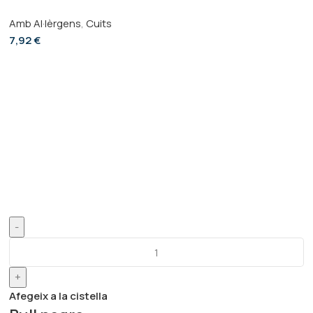
Amb Al·lèrgens
,
Cuits
7,92
€
-
+
Afegeix a la cistella