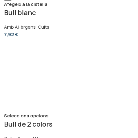
Afegeix a la cistella
Bull blanc
Amb Al·lèrgens
,
Cuits
7,92
€
Selecciona opcions
Bull de 2 colors