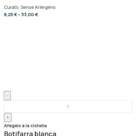
Curats
,
Sense Al·lèrgens
8,25
€
–
33,00
€
-
+
Afegeix a la cistella
Botifarra blanca