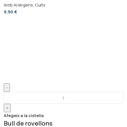
Amb Al·lèrgens
,
Cuits
9,90
€
-
+
Afegeix a la cistella
Bull de rovellons