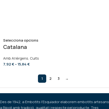
Selecciona opcions
Catalana
Amb Al·lèrgens
,
Cuits
7,92
€
–
15,84
€
1
2
3
→
Des de 1942, a Embotits l’Esquiador elaborem embotits artesans
a Ripoll amb tradició, qualitat i respecte pel producte. Tres