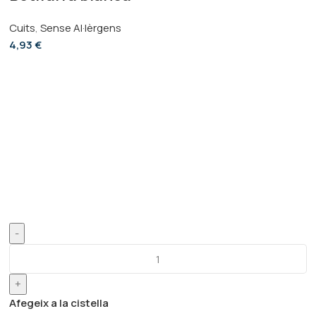
Cuits
,
Sense Al·lèrgens
4,93
€
-
+
Afegeix a la cistella