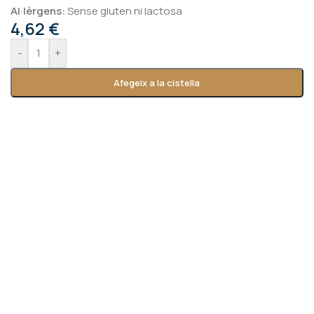
Al·lèrgens:
Sense gluten ni lactosa
4,62
€
-
+
Afegeix a la cistella