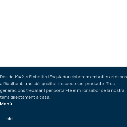
Des de 1942, a Embotits l’Esquiador elaborem embotits artesans
a Ripoll amb tradició, qualitat i respecte pel producte. Tres
generacions treballant per portar-te el millor sabor de la nostra
terra directament a casa.
Menú
Inici