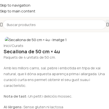
Skip to navigation
Skip to main content
Inici
/
Curats
Secallona de 50 cm × 4u
Paquets de 4 unitats de 50 cm.
Amb les millors carns, sal, pebre i embotida en tripa de xai
natural, que li dóna aquesta aparença prima i allargada. Una
curació curta ens permet obtenir el seu gust suau i
característic.
Nota de tast:
Un petit i deliciós mossec.
Al·lèrgens:
Sense gluten ni lactosa