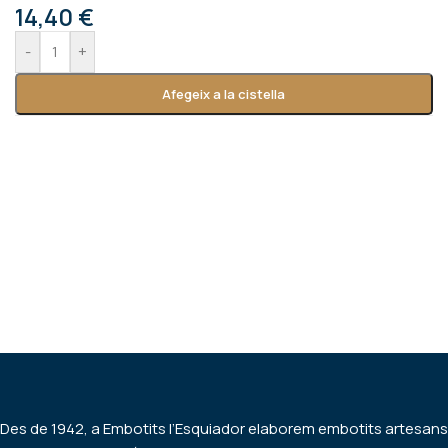
14,40
€
-
+
Afegeix a la cistella
Des de 1942, a Embotits l’Esquiador elaborem embotits artesans