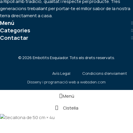
a Ripoll amb tradició, qualitat i respecte pel producte. Tres
generacions treballant per portar-te el millor sabor de la nostra
terra directament a casa.
Menú
Categories
Contactar
©
2026
Embotits Esquiador. Tots els drets reservats.
Avís Legal
Condicions d’enviament
Disseny i programació web a
websden.com
Menú
Cistella
Secallona de 50 cm × 4u